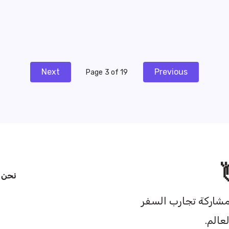
Next
Previous
Page 3 of 19
نحن
د
شاركة تجارب السفر
عالم.