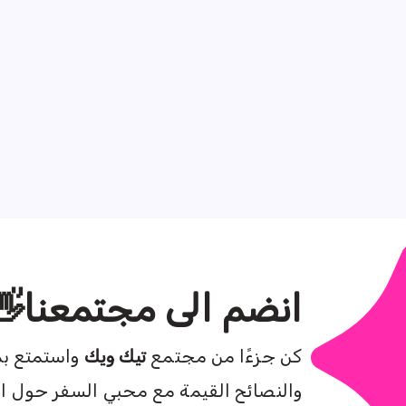
انضم الى مجتمعنا👋
كن جزءًا من مجتمع
تيك ويك
واستمتع بم
والنصائح القيمة مع محبي السفر حول ال