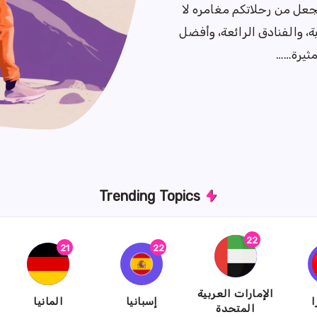
جعل من رحلاتكم مغامره لا
ة، والفنادق الرائعة، وأفضل
مثيرة……
Trending Topics
22
{{name}}
21
22
{{name}}
{{name}}
الإمارات العربية
ا
إسبانيا
المانيا
المتحدة