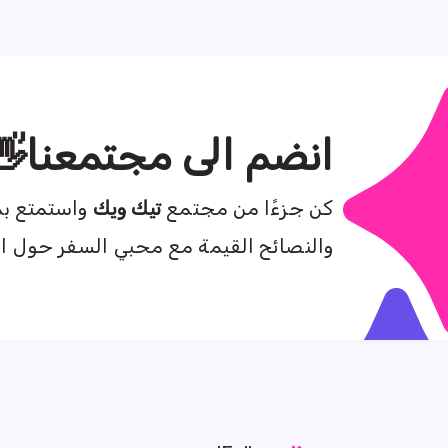
انضم الى مجتمعنا👋
كن جزءًا من مجتمع
تيك ويك
واستمتع بم
والنصائح القيمة مع محبي السفر حول ال