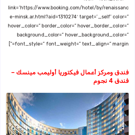
link=’https://www.booking.com/hotel/by/renaissanc
e-minsk.ar.html?aid=1310274′ target=’_self’ color=”
hover_color=” border_color=” hover_border_color=”
background_color=” hover_background_color=”
font_style=” font_weight=” text_align=” margin=”]
فندق ومركز أعمال فيكتوريا أوليمب مينسك –
فندق 4 نجوم