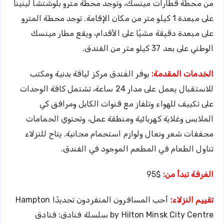
من محطة قطارات مينسك، وتوجد محطة مترو بلوشتشا لينينا
على مبعدة 1 كيلو متر من مكان الإقامة. توجد محطة المترو
على مبعدة دقيقة مشيًا على الأقدام، ويقع مطار مينسك
الوطني على بعد 37 كيلو متر من الفندق.
الخدمات المقدمة:
يوفر الفندق مركز لياقة بدنية ومكتب
للاستقبال يعمل على مدار 24 ساعة، تشتمل كافة الوحدات
على تكييف للهواء وتلفاز مع قنوات الكابل ومرافق كي
الملابس وغلاية كهربائية ومنطقة عمل، وتحتوي الحمامات
مجففات شعر ونعال ولوازم استحمام مجانية. يتاح للنزلاء
تناول الطعام في المطعم الموجود في الفندق.
الغرفة تبدأ من:
$95
تقييم النزلاء:
أحب المسافرون المنفردون تحديدًا Hampton
by Hilton Minsk City Centre سلسلة فنادق: فنادق