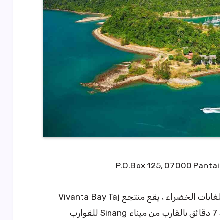
تحيط بـ Vivanta Bay Taj Resort الغابات الخضراء ، يقع منتجع Vivanta Bay Taj
Resort – Ribak Island، Langkawi على بعد 7 دقائق بالقارب من ميناء Sinang للقوارب