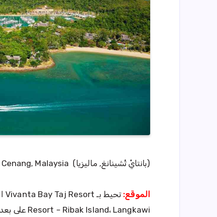
(بانتايْ تْشينانغ, ماليزيا) P.O.Box 125, 07000 Pantai Cenang, Malaysia
الموقع: