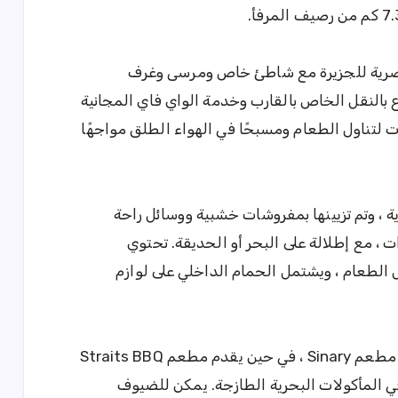
صرية للجزيرة مع شاطئ خاص ومرسى وغرف
بالنقل الخاص بالقارب وخدمة الواي فاي المجانية
لأنحاء. يضم المنتجع أيضًا 5 خيارات لتناول الطعام ومسبحًا في الهواء الطلق مواجهًا
ية ، وتم تزيينها بمفروشات خشبية ووسائل راحة
، مع إطلالة على البحر أو الحديقة. تحتوي
الطعام ، ويشتمل الحمام الداخلي على لوازم
يتم تقديم الأطباق الآسيوية والكونتيننتال في مطعم Sinary ، في حين يقدم مطعم Straits BBQ
لمأكولات البحرية الطازجة. يمكن للضيوف