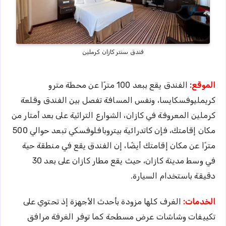
فندق سنتر كازان كرملين
الموقع:
الفندق يقع ببعد 100 مترًا عن محطة مترو
كريمليوفسكايسا، ونفس المسافة تفصل بين الفندق وقلعة
كرملين المعروفة في كازان، الشوارع التراثية على بعد أمتار من
مكان إقامتك، فإن كاتدرائية بيتروبافلوفسكي تبعد حوالي 500
مترًا عن مكان إقامتك أيضًا، إن الفندق يقع في منطقة حية
في وسط مدينة كازان، حيث يقع مطار كازان على بعد 30
دقيقة باستخدام السيارة.
الخدمات:
الغرف كلها مزودة بأحدث الأجهزة إذ تحتوي على
تكييفات وشاشات عرض مسطحة كما توفر الغرفة مرافق