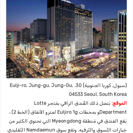
(سيول, كوريا الجنوبية) 30, Eulji-ro, Jung-gu, Jung-Gu,
04533 Seoul, South Korea
الموقع:
يَتصل ذلك الفُندق الراقي بمَتجر Lotte
Departmentو بمحطات Euljiro 1g لمترو الأنفاق (الخط 2) ،
يَقع الفندق في مَنطقة Myeongdong التي تحتوي الكثير من
خيارات التّسوق والتّرفيه. وتقع سوق Namdaemun التّقليدي