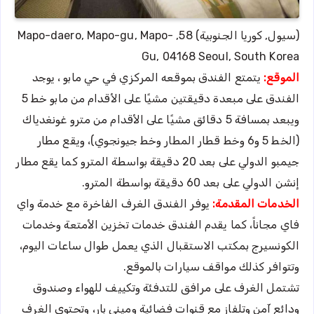
(سيول, كوريا الجنوبية) 58, Mapo-daero, Mapo-gu, Mapo-
Gu, 04168 Seoul, South Korea
الموقع:
يتمتع الفندق بموقعه المركزي في حي مابو ، يوجد
الفندق على مبعدة دقيقتين مشيًا على الأقدام من مابو خط 5
ويبعد بمسافة 5 دقائق مشيًا على الأقدام من مترو غونغدياك
(الخط 5 و6 وخط قطار المطار وخط جيونجوي)، ويقع مطار
جيمبو الدولي على بعد 20 دقيقة بواسطة المترو كما يقع مطار
إنشن الدولي على بعد 60 دقيقة بواسطة المترو.
الخدمات المقدمة:
يوفر الفندق الغرف الفاخرة مع خدمة واي
فاي مجاناً، كما يقدم الفندق خدمات تخزين الأمتعة وخدمات
الكونسيرج بمكتب الاستقبال الذي يعمل طوال ساعات اليوم،
وتتوافر كذلك مواقف سيارات بالموقع.
تشتمل الغرف على مرافق للتدفئة وتكييف للهواء وصندوق
ودائع آمن وتلفاز مع قنوات فضائية وميني بار، وتحتوي الغرف