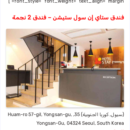
font_style=” font_weight=” text_align=” margin=”]
فندق ستاي إن سول ستيشن – فندق 2 نجمة
(سيول, كوريا الجنوبية) 35, Huam-ro 57-gil, Yongsan-gu,
Yongsan-Gu, 04324 Seoul, South Korea