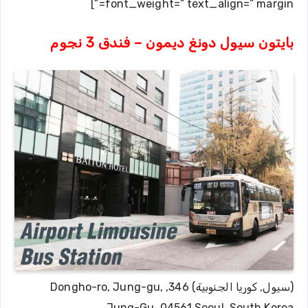
font_weight=” text_align=” margin=”]
بايتون سيول دونغ ديمون – فندق 3 نجوم
(سيول, كوريا الجنوبية) 346, Dongho-ro, Jung-gu,
Jung-Gu, 04561 Seoul, South Korea