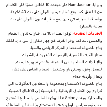
و بوابة Namdaemun على مبعدة 10 دَقائق مشيًا عَلى الأقدام
من الفُندق. كما يقع مَطار غيمبو الدّولي على بعد 40 دَقيقة
بواسطة السيارة، في حين يقع مَطار انشيون الدّولي على بعد
سَاعة بالسيارة.
الخدمات المقدمة:
يُوفر الفندق 10 من خيارات تناول الطعام
والمشروبات، كما يوفر الغُرف مَع جِهاز تلفاز إل سي دي. كذلك
يتاح للضيوف استخدام المركز الرياضي والسبا.
تمتاز الغُرف العَصرية بالأرضيات المَفروشة بالسّجاد
والإطلالات الساحرة عَلى المَدينة. وقد تم تجهيزها بمكتب
للعمل وخَزنة وميني بار، ويشتمل الحمام الخَاص عَلى دشّ،
ونعال وأردية حمام.
يتاح للضيوف الاستمتاع بمجموعة واسعة مِن المأكولات التي
تَتراوح بين الأطباق الإيطالية و الفرنسية إلى الأطباق الصينية
والمحلية. ويقدم La Seine البوفيه العالمي والمطبخ المَفتوح.
عقب يَوم سياحي طويل، يتوفر الاستمتاع بجَلسة في الساونا أو