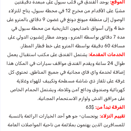
الموقع:
يوجد الفندق في قلب سيول على مبعدة دقيقتين
مشيًا على الأقدام من مخرج 12 في محطة سيول، يتاح للنزلاء
الوصول إلى منطقة ميونغ دونغ في غضون 9 دقائق بالمترو على
خط 4 وإلى أسواق نامدايمون التاريخية من محطة سيول في
مدة 7 دقائق بواسطة المترو ، ويوجد مطار إنشيون الدولي على
مسافة 60 دقيقة بواسطة المترو على خط قطار المطار.
الخدمات المقدمة:
يشتمل الفندق على مكتب استقبال يعمل
طوال 24 ساعة ويقدم الفندق مواقف سيارات في المكان هذا
إضافة لخدمة واي فاي مجانية في جميع المناطق. تحتوي كل
غرفة على تلفاز ذي شاشة مسطحة وتكييف للهواء وغلاية
كهربائية وصندوق ودائع آمن وثلاجة، ويشتمل الحمام الخاص
على مرافق الدش ولوازم الاستحمام المجانية.
الغرفة تبدأ من:
$63
تقييم النزلاء:
يونجسان- جو هو أحد الخيارات الرائعة بالنسبة
للمسافرين الذين يهتمون بملائمة من ناحية المواصلات العامة