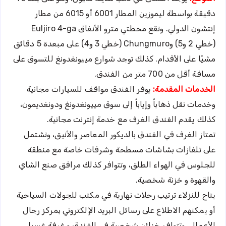
دقيقة بواسطة ليموزين المطار 6001 أو 6015 من مطار
إنتشون الدولي. وتقع محطتي مترو الأنفاق Euljiro 4-ga
(خطي 2 و5) وChungmuro (خطي 3 و4) على مبعدة 5 دقائق
مشيًا على الأقدام. كذلك توجد شوارع مييونغدونغ للتسوق على
مسافة أقل من 700 متر من الفندق.
الخدمات المقدمة:
يوفر الفندق مواقف للسيارات مجانية
وخدمات نقل ذهاباً وإياباً إلى سوق مييونغدونغ ودونغديمون،
كذلك يقدم الفندق الغرف مع خدمة إنترنت مجانية.
تمتاز الغرف في الفندق بالديكور المعاصر والأنيق، وتشتمل
على تلفازات بشاشات مسطحة وشرفات خاصة مع منطقة
للجلوس في الهواء الطلق، وتتوافر كذلك مرافق صنع الشاي
والقهوة و خزنة شخصية.
يتاح للنزلاء ترتيب رحلات نهارية في مكتب للجولات السياحية
أو يمكنهم الاطلاع على رسائل البريد الإلكتروني بمركز رجال
الأعمال. وتتوافر خزائن شخصية في الفندق و غرفة غسيل