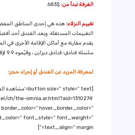
الغرفة تبدأ من:
$683
تقييم النزلاء:
هذه هي إحدى المناطق المفضلة 
التقييمات المستقلة. ويعد الفندق أحد أفضل ا
يقدم مقارنة مع أماكن الإقامة الأخرى في الم
سلسلة فنادق: فنادق ديزاين ، وقيّموه 9.9 لإقامة شخص واحد.
لمعرفة المزيد عن الفندق أو إجراء حجز:
el/ch/the-omnia.ar.html?aid=1310274′
=” border_color=” hover_border_color=”
_color=” font_style=” font_weight=”
text_align=” margin=”]