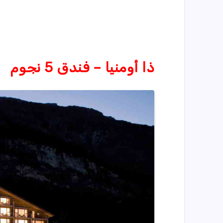
ذا أومنيا – فندق 5 نجوم