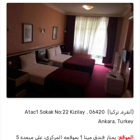
(أنقرة, تركيا) Atac1 Sokak No:22 Kizilay , 06420
Ankara, Turkey
الموقع:
يمتاز فندق مينا 1 بموقعه المركزي، على مبعدة 5