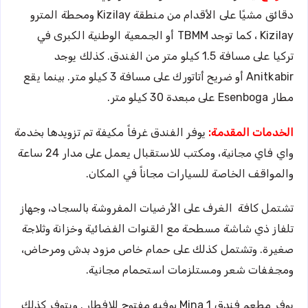
دقائق مشيًا على الأقدام من منطقة Kizilay ومحطة المترو
Kizilay ، كما توجد TBMM أو الجمعية الوطنية الكبرى في
تركيا على مسافة 1.5 كيلو متر من الفندق. كذلك يوجد
Anitkabir أو ضريح أتاتورك على مسافة 3 كيلو متر. بينما يقع
مطار Esenboga على مبعدة 30 كيلو متر.
الخدمات المقدمة:
يوفر الفندق غرفاً مكيفة تم تزويدها بخدمة
واي فاي مجانية، ومكتب للاستقبال يعمل على مدار 24 ساعة
والمواقف الخاصة للسيارات مجاناً في المكان.
تشتمل كافة الغرف على الأرضيات المفروشة بالسجاد، وجهاز
تلفاز ذي شاشة مسطحة مع القنوات الفضائية وخزانة وثلاجة
صغيرة. وتشتمل كذلك على حمام خاص مزود بدش ومرحاض،
ومجففات شعر ومستلزمات استحمام مجانية.
يوفر مطعم فندق Mina 1 بوفيه مفتوح للإفطار . ويتوفر كذلك