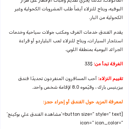
المأكولات، كذلك يجري تقديم وجبات الإفطار على طراز
البوفيه، ويتاح للنزلاء أيضاً طلب المشروبات الكحولية وغير
الكحولية من البار.
يقدم الفندق خدمات الغرف ومكتب جولات سياحية وخدمات
استئجار السيارات، ويتاح للنزلاء لعب البلياردو أو قراءة
الجرائد اليومية بمنطقة اللوبي.
الغرفة تبدأ من:
$33
تقييم النزلاء:
أحب المسافرون المنفردون تحديدًا فندق
بيزينيس بارك ، وقيّموه 8.0 لإقامة شخص واحد.
لمعرفة المزيد حول الفندق أو إجراء حجز:
[button size=” style=” text=’مشاهدة الفندق علي بوكينج’
icon=” icon_color=”