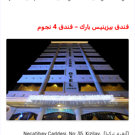
فندق بيزينيس بارك – فندق 4 نجوم
(أنقرة, تركيا) Necatibey Caddesi, No: 35, Kizilay,