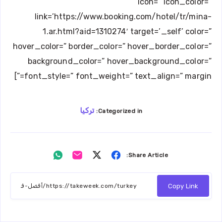
icon=” icon_color=”
link=’https://www.booking.com/hotel/tr/mina-
1.ar.html?aid=1310274′ target=’_self’ color=”
hover_color=” border_color=” hover_border_color=”
background_color=” hover_background_color=”
font_style=” font_weight=” text_align=” margin=”]
تركيا
Categorized in:
Share
Share
Share
Share
Share Article:
on
on
on
on
Whatsapp
Email
Twitter
Facebook
Copy Link