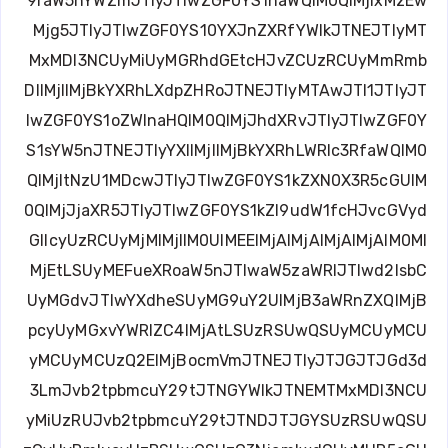
9raW5nYWZmJTIyJTIwZGF0YS1haWQlM0QlMjIxMzEw
Mjg5JTIyJTIwZGF0YS10YXJnZXRfYWlkJTNEJTIyMT
MxMDI3NCUyMiUyMGRhdGEtcHJvZCUzRCUyMmRmb
DIlMjIlMjBkYXRhLXdpZHRoJTNEJTIyMTAwJTI1JTIyJT
IwZGF0YS1oZWlnaHQlM0QlMjJhdXRvJTIyJTIwZGF0Y
S1sYW5nJTNEJTIyYXIlMjIlMjBkYXRhLWRlc3RfaWQlM0
QlMjItNzU1MDcwJTIyJTIwZGF0YS1kZXN0X3R5cGUlM
0QlMjJjaXR5JTIyJTIwZGF0YS1kZl9udW1fcHJvcGVyd
GllcyUzRCUyMjMlMjIlM0UlMEElMjAlMjAlMjAlMjAlM0Ml
MjEtLSUyMEFueXRoaW5nJTIwaW5zaWRlJTIwd2lsbC
UyMGdvJTIwYXdheSUyMG9uY2UlMjB3aWRnZXQlMjB
pcyUyMGxvYWRlZC4lMjAtLSUzRSUwQSUyMCUyMCU
yMCUyMCUzQ2ElMjBocmVmJTNEJTIyJTJGJTJGd3d
3LmJvb2tpbmcuY29tJTNGYWlkJTNEMTMxMDI3NCU
yMiUzRUJvb2tpbmcuY29tJTNDJTJGYSUzRSUwQSU