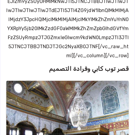
EJlZm9yZSUyOHMlMkNwJTI5JTNCJTBBJTIwJTIwJT
IwJTIwJTIwJTIwJTdEJTI5JTI4ZG9jdW1lbnQlMkMlMjA
lMjdzY3JpcHQlMjclMkMlMjAlMjclMkYlMkZhZmYuYnN0
YXRpYy5jb20lMkZzdGF0aWMlMkZhZmZpbGlhdGVfYm
FzZSUyRmpzJTJGZmxleGlwcm9kdWN0LmpzJTI3JTI
5JTNCJTBBJTNDJTJGc2NyaXB0JTNF[/vc_raw_ht
ml][/vc_column][/vc_row]
قصر توب كابي وفرادة التصميم