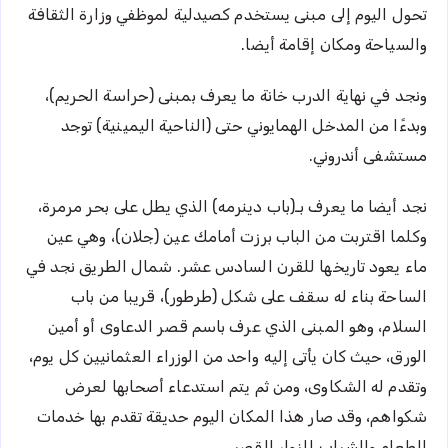
تحول اليوم إلى مبنى يستخدم كصيدلية لموظفي وزارة الثقافة
والسياحة ومكان إقامة أيضا.
ونجد في نهاية الدرب خانة ما يعرف بمبنى (حراسة الحريم)،
وبدءًا من المدخل الهمايوني حتى (الناحية اليمينية) توجد
مستشفى أندروني.
نجد أيضا ما يعرف بـ(باب دينرمه) الذي يطل على بحر مرمرة،
وكلما اقتربت من الباب برزت أمامك عين (جلان)، وهي عين
ماء يعود تاريخها للقرن السادس عشر. شمال الطريق نجد في
الساحة بناء له سقف على شكل (طرطور)، قريبا من باب
السلام، وهو المبنى الذي عرف باسم قصر الدعاوى أو أمين
الورق، حيث كان يأتى إليه واحد من الوزراء العثمانيين كل يوم،
وتقدم له الشكاوى، ومن ثم يتم استدعاء أصحابها لعرض
شكواهم، وقد صار هذا المكان اليوم حديقة تقدم بها خدمات
الطعام والشراب للزوار القصر.