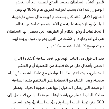
قصر، أنشأه السلطان محمد الفاتح لنفسه، بيد أنه يتعذر
الوصول إليه الآن بسبب تعرضه لحريق عام 1866 م. وعن
الطابق الأعلى، فقد كان يستخدم كبيت مال سمي بـ(خزينة
الباب)، وحاز درجة عالية من الأهمية، حيث اختص بنظام
(المخالفات)، وهو النظام أو الطريقة التي يحصل بها السلطان
على ثروات رعاياه، والأشخاص الذين يموتون دون وريث لهم،
حيث توضع كأمانة لمدة سبعة أعوام.
بعد الدخول من الباب الهمايوني نجد ساحة (الفناء) الذي
اختص بأعمال على درجة قليلة من الأهمية أيام الحكم
العثماني، حيث اعتبر مكانا للتواصل مع عامة الشعب في أيام
معينة، وهذا الفناء ذو التخطيط غير المنتظم يضم الساحة
الوحيدة التي يمكن الدخول إليها على صهوة الجياد. وتمتاز
ساحة الباب الهمايوني بأشجارها المرتفعة، والتي قد تصل إلى
300 متر، تربط الباب الهمايونى بـ(باب السلام)، وهو الساحة