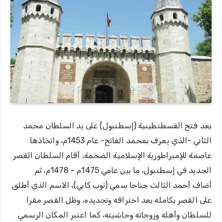
بعد فتح القسطنطينية (إسطنبول) على يد السلطان محمد
الثاني -الذي يعرف بمحمد الفاتح- عام 1453م، واتخاذها
عاصمة للإمبراطورية الإسلامية الضخمة، أقام السلطان القصر
الجديد في إسطنبول، ما بين عامي 1475م – 1478م، ثم
أضاف أحمد الثالث جناحا سمي (توب كابي)، الاسم الذي أطلق
على القصر بكامله بعد احتراقه وتجديده، وظل القصر مقرا
للسلطان وأهله وزوجاته وحاشيته، كما اعتبر المكان الرسمي