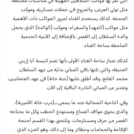
التي تمر بها مواكب السلاطين المهيبة في مناسبات مختلفة،
مثل تولي العرش، والخروج في حملات عسكرية، وموكب
الجمعة. كذلك يستخدم الفناء لمرور المواكب ذات الأهمية
مثل مواكب (المهد) والسفراء، وموكب (الوالدة) الذي يحمل
والدة السلطان إلى القصر. بالإضافة إلى الأبنية الخدمية
الملحقة بساحة الفناء.
كذلك تمتاز ساحة الفناء الأولى بأنها تضم كنيسة آيا إريني
العتيقة، والتي تلتها باقي المباني بداية من عهد السلطان
محمد الفاتح، وقد أطلق عليها (جبة خانة) في عهد العثمانيين،
وتعتبر من المباني النادرة الباقية إلى الآن.
وفي الناحية الشمالية نجد ما يسمى بـ(درب خانة الأميرية)،
والذي يحوي مواقد الصناع ومستودع الحطب وكل ما يحتاجه
القصر من حرف ومستلزمات. وتلتحق بهذا القسم أجنحة
الإقامة والحمامات وحظائر وما إلى ذلك، وهو الجزء الذي