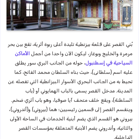
بُني القصر على قلعة بيزنطية تليدة أعلى ربوة أثرية، تقع بين بحر
مرمرة والخليج وبوغاز، ليكون الآن واحدا من أجمل
الأماكن
السياحية في إسطنبول
، حوله من الجانب البري سور يطلق
عليه اسم (سلطانى)، حيث بناه السلطان محمد الفاتح، كما
تحيط به من الجانب البحري الأسوار البيزانطية التي تفصله عن
المدينة. مدخل القصر يسمى بالباب الهمايوني أو (باب
السلطنة)، ويقع خلف متحف آيا صوفيا، وهو باب أثري ضخم.
وينقسم القصر إلى قسمين رئيسيين؛ هما (بيروني) و(أندروني)،
بيروني هو القسم الذي يضم أبنية الخدمات في الساحة الأولى
والثانية، وأندروني يضم الأبنية المتعلقة بمؤسسات القصر
الداخلية.