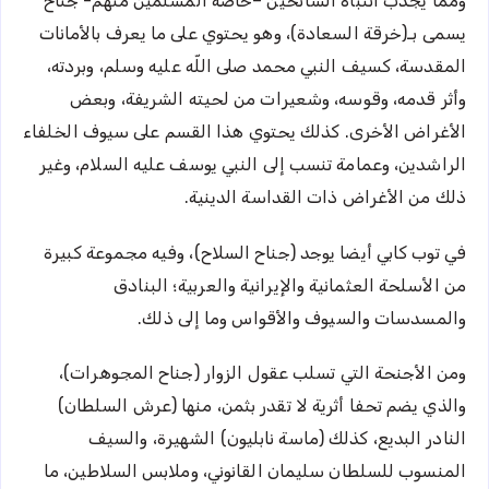
ومما يجذب انتباه السائحين –خاصة المسلمين منهم- جناح
يسمى بـ(خرقة السعادة)، وهو يحتوي على ما يعرف بالأمانات
المقدسة، كسيف النبي محمد صلى اللّه عليه وسلم، وبردته،
وأثر قدمه، وقوسه، وشعيرات من لحيته الشريفة، وبعض
الأغراض الأخرى. كذلك يحتوي هذا القسم على سيوف الخلفاء
الراشدين، وعمامة تنسب إلى النبي يوسف عليه السلام، وغير
ذلك من الأغراض ذات القداسة الدينية.
في توب كابي أيضا يوجد (جناح السلاح)، وفيه مجموعة كبيرة
من الأسلحة العثمانية والإيرانية والعربية؛ البنادق
والمسدسات والسيوف والأقواس وما إلى ذلك.
ومن الأجنحة التي تسلب عقول الزوار (جناح المجوهرات)،
والذي يضم تحفا أثرية لا تقدر بثمن، منها (عرش السلطان)
النادر البديع، كذلك (ماسة نابليون) الشهيرة، والسيف
المنسوب للسلطان سليمان القانوني، وملابس السلاطين، ما