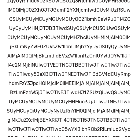
zQyUyRmlucyUzRSUwQSUzQ3NjcmlwdCUyMHR5cGU
lM0QlMjJ0ZXh0JTJGamF2YXNjcmlwdCUyMiUzRSUw
QSUyMCUyMCUyMCUyMCUyOGZ1bmN0aW9uJTI4ZC
UyQyUyMHNjJTJDJTIwdSUyOSUyMCU3QiUwQSUyM
CUyMCUyMCUyMCUyMCUyMHZhciUyMHMlMjAlM0QlM
jBkLmNyZWF0ZUVsZW1lbnQlMjhzYyUyOSUyQyUyMH
AlMjAlM0QlMjBkLmdldEVsZW1lbnRzQnlUYWdOYW1lJT
I4c2MlMjklNUIwJTVEJTNCJTBBJTIwJTIwJTIwJTIwJ
TIwJTIwcy50eXBlJTIwJTNEJTIwJTI3dGV4dCUyRmp
hdmFzY3JpcHQlMjclM0IlMEElMjAlMjAlMjAlMjAlMjAlMj
BzLmFzeW5jJTIwJTNEJTIwdHJ1ZSUzQiUwQSUyMC
UyMCUyMCUyMCUyMCUyMHMuc3JjJTIwJTNEJTIwd
SUyMCUyQiUyMCUyNyUzRnYlM0QlMjclMjAlMkIlMjAlMj
glMkJuZXclMjBEYXRlJTI4JTI5JTI5JTNCJTBBJTIwJT
IwJTIwJTIwJTIwJTIwcC5wYXJlbnROb2RlLmluc2Vyd