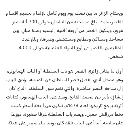
ويحتاج الزائر ما بين نصف يوم ويوم كامل للإلمام بجميع أقسام
القصر، حيث تبلغ مساحته من الداخلي حوالي 700 ألف متر
مربع، ويتكون القصر من أربعة أفنية رئيسية وعدة مبانٍ، بين
مساجد ومساكن ومطابخ ومستشفى وغيرها، وبلغ عدد
المقيمين بالقصر في أوج الدولة العثمانية حوالي 4,000
شخص.
أول ما يقابل زائري القصر هو باب السلطنة أو الباب الهمايوني،
وهو مدخل أثري يفصل قصر السلطان عن المدينة، يؤدي الباب
إلى ساحة القصر مباشرة، والتي تضم سور السلطنة، الذي كان
إنشاؤه بأمر من محمد الفاتح. وتجد على الباب الهمايوني كتابات
أثرية يرجع تاريخها لعام 1478م، تتكون من أربعة أسطر كتبت
بخط مزرقش جميل. ويضم باب السلطنة غرفًا صغيرة، موزعة
على جانبيه. أما أعلى الباب فقد كان يوجد بناء صغير على هيئة