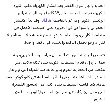
العذبة وانهار سوق الفحم بعد انتشار الكهرباء عقب الثورة
الكوبية، ثم تم بناء جسر عام (1988م) يربط الجزيرة بالبر
الرئيسي الكوبي ومن ثم بالعاصمة
هافانا
، وقد بدأ الانتشار
العمرانى والسياحى فى الجزيرة حتي أصبحت الأجمل فى
منطقة الكاريبي، وذلك لما تتمتع به من طبيعة خلابة ومناظر لا
تقارن، وجو يحمل الدفء والنسيم فى دفعة واحدة.
تتعرض الجزيرة لموجات المد من مياه البحر الكاريبي، وهذا
مما أدي إلى قيام السلطات الكوبية ببناء ثلاثة ملايين متر
مكعب من الحجارة، لتقوم بدور حائط صد للمياه التى تؤثر على
المنتجعات الشاطئية وعلى أماكن السياحة في كايو كوكو بصفة
عامة. كما قامت السلطات ببناء اثنين من الجسور القصيرة
التى تصل بين (كايو غييرمو) من الغرب و (كايو رومانو) من
الشرق.