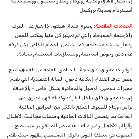
إلى مطار لاهاي ومدينة روتردام ومطار سخيبول ووسط مدينة
أمستردام ومدينة بروكسل.
الخدمات المقدمة:
يحتوي فندق هيلتون ذا هيغ على الغرف
والأجنحة الفسيحة، والتي تم تجهيز كل منها بمكتب للعمل
وتلفاز بشاشة مسطحة، كما يشتمل الحمام الخاص بكل غرفة
على دش وحوض استحمام ومستلزمات استحمام مجانية.
تتوفر خدمة واي فاي مجانًا بالمناطق العامة من الفندق، تتيح
بعض غرف الفندق إمكانية دخول الصالة التنفيذية التي تقدم
مميزات تسجيل الوصول والمغادرة بشكل خاص – بالإضافة
إلى خدمة واي فاي داخل الغرفة وكذلك فهي تحتوي على
تراس، ويتاح للضيوف التمتع بالكثير من المرافق العائلية
الخاصة بما يتضمن الباقات العائلية وخدمات مجالسة الأطفال
وقوائم الأطفال وغير ذلك العديد من المرافق، وسيستمتع
الضيوف في منطقة اللوبي بالركن المخصص للقهوة حيث تقدم