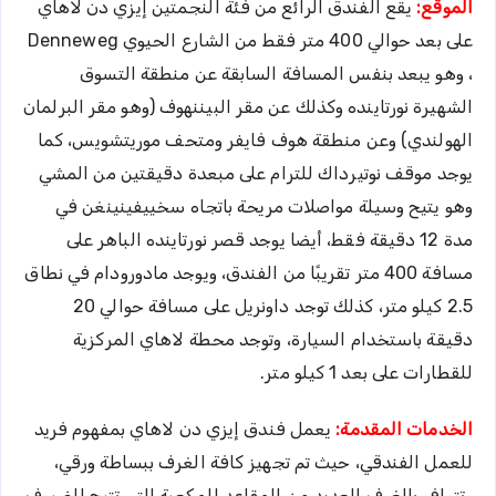
الموقع:
يقع الفندق الرائع من فئة النجمتين إيزي دن لاهاي
على بعد حوالي 400 متر فقط من الشارع الحيوي Denneweg
، وهو يبعد بنفس المسافة السابقة عن منطقة التسوق
الشهيرة نورتاينده وكذلك عن مقر البيننهوف (وهو مقر البرلمان
الهولندي) وعن منطقة هوف فايفر ومتحف موريتشويس، كما
يوجد موقف نوتيرداك للترام على مبعدة دقيقتين من المشي
وهو يتيح وسيلة مواصلات مريحة باتجاه سخييفينينغن في
مدة 12 دقيقة فقط، أيضا يوجد قصر نورتاينده الباهر على
مسافة 400 متر تقريبًا من الفندق، ويوجد مادورودام في نطاق
2.5 كيلو متر، كذلك توجد داونريل على مسافة حوالي 20
دقيقة باستخدام السيارة، وتوجد محطة لاهاي المركزية
للقطارات على بعد 1 كيلو متر.
الخدمات المقدمة:
يعمل فندق إيزي دن لاهاي بمفهوم فريد
للعمل الفندقي، حيث تم تجهيز كافة الغرف ببساطة ورقي،
وتتوافر بالغرف العديد من المقاعد المكعبة التي تتيح للضيوف