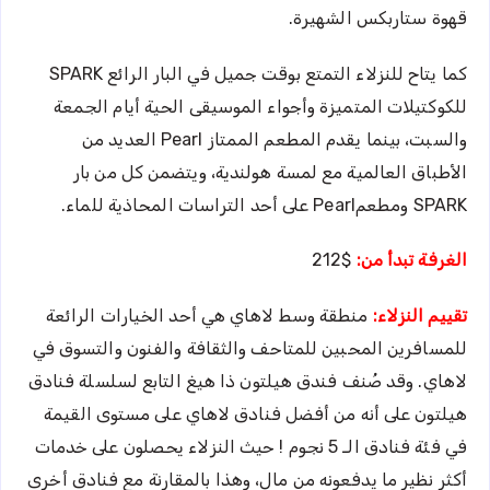
قهوة ستاربكس الشهيرة.
كما يتاح للنزلاء التمتع بوقت جميل في البار الرائع SPARK
للكوكتيلات المتميزة وأجواء الموسيقى الحية أيام الجمعة
والسبت، بينما يقدم المطعم الممتاز Pearl العديد من
الأطباق العالمية مع لمسة هولندية، ويتضمن كل من بار
SPARK ومطعمPearl على أحد التراسات المحاذية للماء.
الغرفة تبدأ من:
$212
تقييم النزلاء:
منطقة وسط لاهاي هي أحد الخيارات الرائعة
للمسافرين المحبين للمتاحف والثقافة والفنون والتسوق في
لاهاي. وقد صُنف فندق هيلتون ذا هيغ التابع لسلسلة فنادق
هيلتون على أنه من أفضل فنادق لاهاي على مستوى القيمة
في فئة فنادق الـ 5 نجوم ! حيث النزلاء يحصلون على خدمات
أكثر نظير ما يدفعونه من مال، وهذا بالمقارنة مع فنادق أخرى