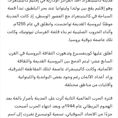
مدينة كالينينغراد أحد المراكز الإدارية في إقليم كالينينغراد،
وهو إقليم يقع بين بولندا وليتوانيا عند بحر البلطيق، تبدأ قصة
السياحة في كالينينغراد مع العصور الوسطى، إذ كانت المدينة
موطنًا لبروسية القديمة توانجست، وانطلق في عام 1255م،
وأثناء الحروب الصليبية تم بناء قلعة الفرسان تيوتونيك، وكانت
تلك عاصمة دوقية بروسيا.
أطلق عليها كوينغسبرغ وتدهورت الثقافة البروسية في القرن
السابع عشر؛ ليتم الدمج بين البروسية القديمة والثقافة
الألمانية، وكانت كالينينغراد عاصمة لتلك المقاطعة الشرقية،
وزاد أعداد الألمان رغم وجود بعض البولندية والليتوانية
وأقليات من مناطق مختلفة.
فترة الحرب العالمية الثانية أثرت على المدينة بأضرار بالغة بعد
الهجوم البريطاني عام 1944م، وبعد انتهاء الحرب أصبحت
جزءًا من الاتحاد السوفياتي، تسمية كونيسبرغ تغيرت إلى اسم