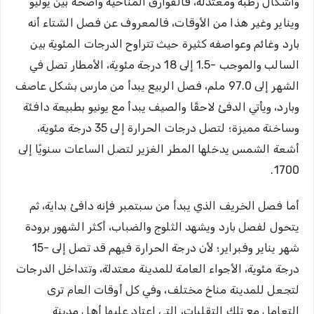
وأشكال رطبة ومعتدلة، فالفوارق المناخية واضحة بين يوليو
ويناير وغير هذا من الأوقات، فالمعروف عن فصل الشتاء أنه
بارد وغائم وعواصفه كثيرة حيث تتراوح الدرجات المئوية بين
السالب والموجب -1.5 إلى 18 درجة مئوية، الأمطار تصل في
الشهر إلى 97.0 ملم، فصل الربيع يبدأ من مارس بشكل عاصف
وبارد، ويأتي الدفئ لاحقًا والصيف يبدأ مع يونيو بطبيعة دافئة
وساخنة مميزة؛ لتصل درجات الحرارة إلى 35 درجة مئوية،
أشعة الشمس يدخلها المطر الغزير لتصل الساعات سنويًا إلى
1700.
أما فصل الخريف الذي يبدأ من سبتمبر فإنه دافئ بداية، ثم
يتحول لفصل بارد ويشهد الثلوج والضباب، أكثر الشهور برودة
شهر يناير وفبراير؛ لأن درجة الحرارة فيهم قد تصل إلى -15
درجة مئوية، الأجواء العامة للمدينة معتدلة، وتتداخل الدرجات
لتجعل للمدينة مناخ مختلف، وفي كل أوقات العام ترى
التعامل مع تلك التقلبات، التي اعتاد عليها أهل مدينة